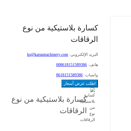
كسارة بلاستيكية من نوع
الرقاقات
البريد الإلكتروني:
ks@kaisumachinery.com
هاتف:
008618151589386
واتساب:
8618151589386
اطلب عرض أسعار
كسارة بلاستيكية من نوع
الرقاقات