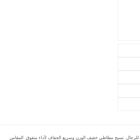
اضية بسحاب للرجال. نسيج مطاطي خفيف الوزن وسريع الجفاف لأداء متفوق. المقاس