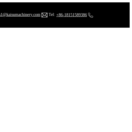
s1@kaisumachinery.com
Tel:
+86-18151589386
كسارة 
الصفحة ا